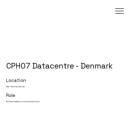
CPH07 Datacentre - Denmark
Location
Høje-Taastrup, Denmark
Role
Roofing & Cladding, Structural Subcontract